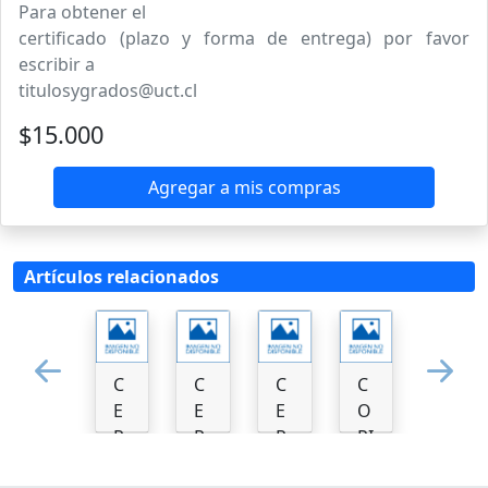
Para obtener el
certificado (plazo y forma de entrega) por favor
escribir a
titulosygrados@uct.cl
$15.000
Agregar a mis compras
Artículos relacionados
C
C
C
C
Previous
N
E
E
E
O
R
R
R
PI
TI
TI
TI
A