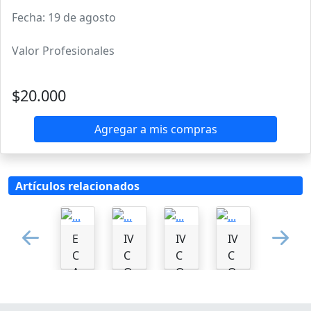
Fecha: 19 de agosto
Valor Profesionales
$20.000
Agregar a mis compras
Artículos relacionados
E
IV
IV
IV
Previous
N
C
C
C
C
A
O
O
O
D
N
N
N
2
G
G
G